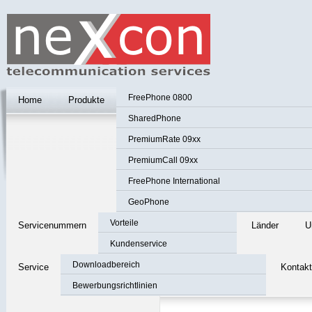
FreePhone 0800
Home
Produkte
SharedPhone
PremiumRate 09xx
PremiumCall 09xx
FreePhone International
GeoPhone
Vorteile
Servicenummern
Länder
U
Kundenservice
Downloadbereich
Service
Kontakt
Bewerbungsrichtlinien