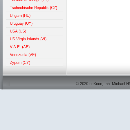
Tschechische Republik (CZ)
Ungarn (HU)
Uruguay (UY)
USA (US)
US Virgin Islands (VI)
V.A.E. (AE)
Venezuela (VE)
Zypern (CY)
© 2020 neXcon, Inh. Michael Här