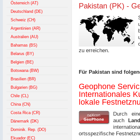
Österreich (AT)
Pakistan (PK) - 
Deutschland (DE)
Schweiz (CH)
Argentinien (AR)
Australien (AU)
Bahamas (BS)
zu erreichen.
Belarus (BY)
Belgien (BE)
Botswana (BW)
Für Pakistan sind folge
Brasilien (BR)
Geophone Servi
Bulgarien (BG)
Internationales 
Chile (CL)
lokale Festnetz
China (CN)
Costa Rica (CR)
Durch ei
auch
Lan
Dänemark (DK)
internat
Dominik. Rep. (DO)
ortsspezifische Festnetz
Ekuador (EC)