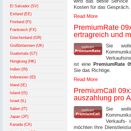
wird das beste Service 
El Salvador (SV)
Kosten für das Gespräch.
Estland (EE)
Read More
Finnland (FI)
PremiumRate 09
Frankreich (FX)
ertragreich und 
Griechenland (GR)
Sie woll
Großbritannien (UK)
Kommunik
Guatemala (GT)
Verkaufsin
Hongkong (HK)
ist eine
PremiumRate 0
Indien (IN)
Sie das Richtige.
Indonesien (ID)
Read More
Irland (IE)
PremiumCall 09x
Island (IS)
auszahlung pro A
Israel (IL)
Sie woll
Italien (IT)
Kommunik
Japan (JP)
Verkaufs- 
Kanada (CA)
möchten Ihre Dienstleist