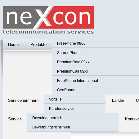
FreePhone 0800
Home
Produkte
SharedPhone
PremiumRate 09xx
PremiumCall 09xx
FreePhone International
GeoPhone
Vorteile
Servicenummern
Länder
U
Kundenservice
Downloadbereich
Service
Kontakt
Bewerbungsrichtlinien