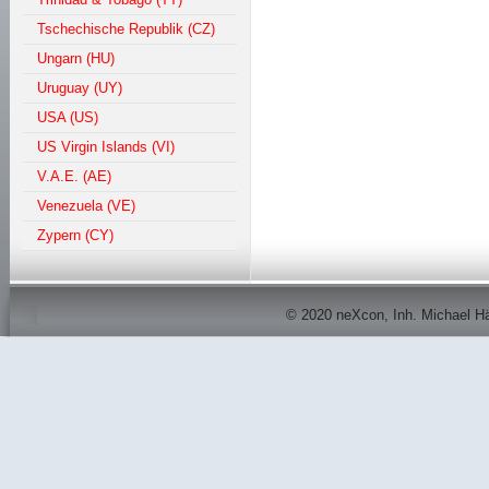
Tschechische Republik (CZ)
Ungarn (HU)
Uruguay (UY)
USA (US)
US Virgin Islands (VI)
V.A.E. (AE)
Venezuela (VE)
Zypern (CY)
© 2020 neXcon, Inh. Michael Här