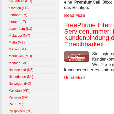
Kolumbien (CO)
eine
PremiumCall 09x
das Richtige.
Kroatien (HR)
Lettland (LV)
Read More
Litauen (LT)
FreePhone Intern
Luxemburg (LU)
Servicenummer: i
Malaysia (MY)
Kundenbindung d
Malta (MT)
Erreichbarkeit
Mexiko (MX)
Sie agier
Moldavien (MD)
Kundenkont
Monaco (MC)
Welt? Sie m
kundenorientiertes Unte
Neuseeland (NZ)
Niederlande (NL)
Read More
Norwegen (NO)
Pakistan (PK)
Panama (PA)
Peru (PE)
Philippinen (PH)