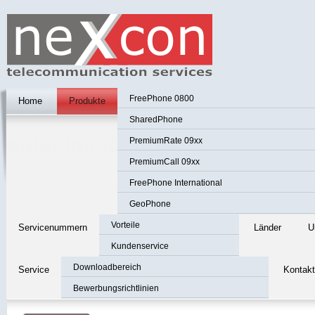
FreePhone 0800
Home
Produkte
SharedPhone
PremiumRate 09xx
PremiumCall 09xx
FreePhone International
GeoPhone
Vorteile
Servicenummern
Länder
U
Kundenservice
Downloadbereich
Service
Kontakt
Bewerbungsrichtlinien