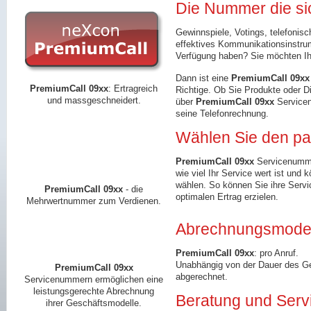
Die Nummer die si
Gewinnspiele, Votings, telefonisch
effektives Kommunikationsinstrum
Verfügung haben? Sie möchten Ihr
Dann ist eine
PremiumCall 09xx
PremiumCall 09xx
: Ertragreich
Richtige. Ob Sie Produkte oder D
und massgeschneidert.
über
PremiumCall
09xx
Servicen
seine Telefonrechnung.
Wählen Sie den pa
PremiumCall
09xx
Servicenummern
wie viel Ihr Service wert ist und 
wählen. So können Sie ihre Servi
PremiumCall 09xx
- die
optimalen Ertrag erzielen.
Mehrwertnummer zum Verdienen.
Abrechnungsmodel
PremiumCall 09xx
: pro Anruf.
Unabhängig von der Dauer des Ge
PremiumCall 09xx
abgerechnet.
Servicenummern ermöglichen eine
leistungsgerechte Abrechnung
Beratung und Serv
ihrer Geschäftsmodelle.