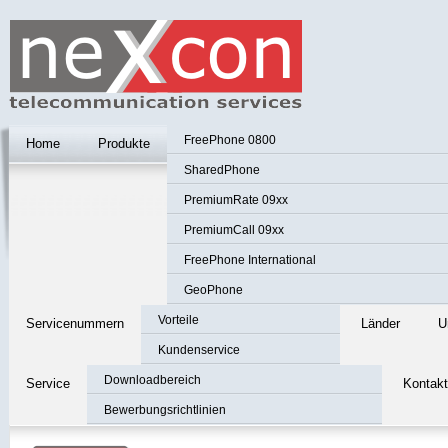
FreePhone 0800
Home
Produkte
SharedPhone
PremiumRate 09xx
PremiumCall 09xx
FreePhone International
GeoPhone
Vorteile
Servicenummern
Länder
U
Kundenservice
Downloadbereich
Service
Kontakt
Bewerbungsrichtlinien