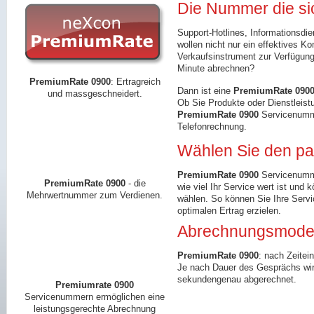
Die Nummer die si
Support-Hotlines, Informationsdie
wollen nicht nur ein effektives 
Verkaufsinstrument zur Verfügung
Minute abrechnen?
PremiumRate 0900
: Ertragreich
Dann ist eine
PremiumRate 090
und massgeschneidert.
Ob Sie Produkte oder Dienstleist
PremiumRate 0900
Servicenumme
Telefonrechnung.
Wählen Sie den pa
PremiumRate 0900
Servicenummer
PremiumRate 0900
- die
wie viel Ihr Service wert ist und 
Mehrwertnummer zum Verdienen.
wählen. So können Sie Ihre Servi
optimalen Ertrag erzielen.
Abrechnungsmodel
PremiumRate 0900
: nach Zeitein
Je nach Dauer des Gesprächs wi
sekundengenau abgerechnet.
Premiumrate 0900
Servicenummern ermöglichen eine
leistungsgerechte Abrechnung