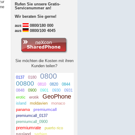
zur
Rufen Sie unsere Gratis-
ne
Servicenummer an!
Wir beraten Sie gerne!
aus
0800/180 000
aus
0800/100 4045
Sie möchten die Kosten mit ihren
Kunden teilen?
0800
0137
0180
00800
0810
0820
0844
0848
0900
0901
0930
0931
GeoPhone
erotic
erotik
island
moldavien
monaco
premiumcall
panama
premiumcall_0137
premiumcall_0900
premiumrate
puerto rico
russland
serbien