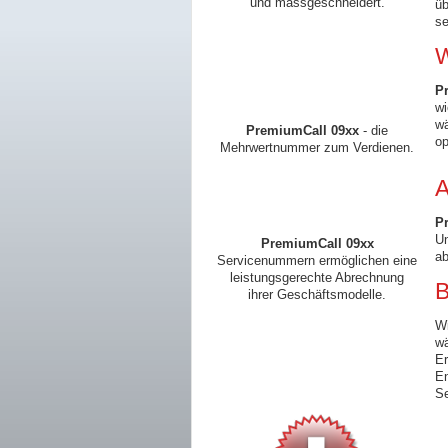
und massgeschneidert.
ü
se
W
P
wi
wä
PremiumCall 09xx
- die
op
Mehrwertnummer zum Verdienen.
A
P
Un
PremiumCall 09xx
ab
Servicenummern ermöglichen eine
leistungsgerechte Abrechnung
B
ihrer Geschäftsmodelle.
Wi
wä
Er
En
S