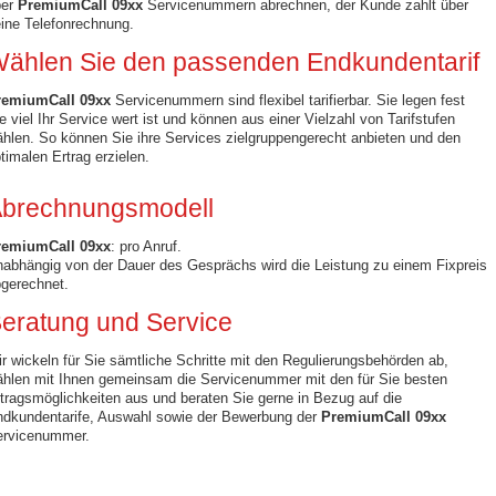
ber
PremiumCall
09xx
Servicenummern abrechnen, der Kunde zahlt über
ine Telefonrechnung.
ählen Sie den passenden Endkundentarif
remiumCall
09xx
Servicenummern sind flexibel tarifierbar. Sie legen fest
e viel Ihr Service wert ist und können aus einer Vielzahl von Tarifstufen
hlen. So können Sie ihre Services zielgruppengerecht anbieten und den
timalen Ertrag erzielen.
brechnungsmodell
remiumCall 09xx
: pro Anruf.
abhängig von der Dauer des Gesprächs wird die Leistung zu einem Fixpreis
gerechnet.
eratung und Service
r wickeln für Sie sämtliche Schritte mit den Regulierungsbehörden ab,
hlen mit Ihnen gemeinsam die Servicenummer mit den für Sie besten
tragsmöglichkeiten aus und beraten Sie gerne in Bezug auf die
dkundentarife, Auswahl sowie der Bewerbung der
PremiumCall 09xx
ervicenummer.