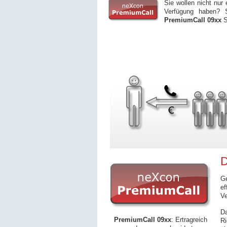
Sie wollen nicht nur
Verfügung haben? 
PremiumCall 09xx
S
D
Ge
ef
Ve
Da
PremiumCall 09xx
: Ertragreich
Ri