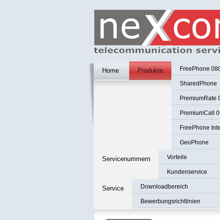
FreePhone 08
Home
Produkte
SharedPhone
PremiumRate 
PremiumCall 0
FreePhone Inte
GeoPhone
Vorteile
Servicenummern
Kundenservice
Downloadbereich
Service
Bewerbungsrichtlinien