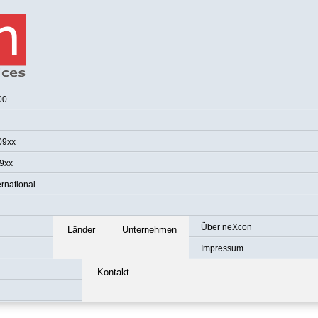
00
09xx
9xx
rnational
Über neXcon
Länder
Unternehmen
Impressum
Kontakt