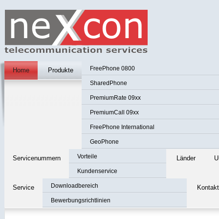
FreePhone 0800
Home
Produkte
SharedPhone
PremiumRate 09xx
PremiumCall 09xx
FreePhone International
GeoPhone
Vorteile
Servicenummern
Länder
U
Kundenservice
Downloadbereich
Service
Kontakt
Bewerbungsrichtlinien