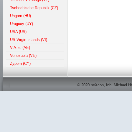
Tschechische Republik (CZ)
Ungarn (HU)
Uruguay (UY)
USA (US)
US Virgin Islands (VI)
V.A.E. (AE)
Venezuela (VE)
Zypern (CY)
© 2020 neXcon, Inh. Michael Här