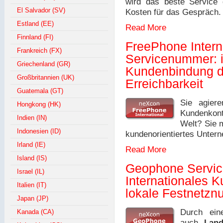
wird das beste Service 
El Salvador (SV)
Kosten für das Gespräch.
Estland (EE)
Read More
Finnland (FI)
FreePhone Intern
Frankreich (FX)
Servicenummer: i
Griechenland (GR)
Kundenbindung d
Großbritannien (UK)
Erreichbarkeit
Guatemala (GT)
Sie agier
Hongkong (HK)
Kundenkont
Indien (IN)
Welt? Sie m
Indonesien (ID)
kundenorientiertes Unte
Irland (IE)
Read More
Island (IS)
Geophone Servi
Israel (IL)
Internationales 
Italien (IT)
lokale Festnetz
Japan (JP)
Durch ei
Kanada (CA)
auch
Lan