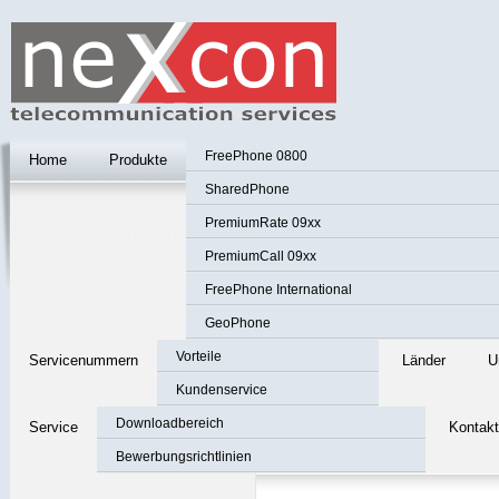
FreePhone 0800
Home
Produkte
SharedPhone
PremiumRate 09xx
PremiumCall 09xx
FreePhone International
GeoPhone
Vorteile
Servicenummern
Länder
U
Kundenservice
Downloadbereich
Service
Kontakt
Bewerbungsrichtlinien