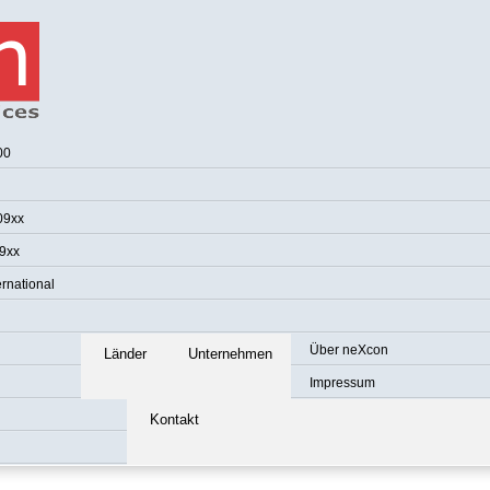
00
09xx
9xx
rnational
Über neXcon
Länder
Unternehmen
Impressum
Kontakt