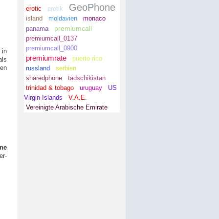
GeoPhone
erotic
erotik
island
moldavien
monaco
premiumcall
panama
premiumcall_0137
premiumcall_0900
 in
premiumrate
puerto rico
als
men
russland
serbien
sharedphone
tadschikistan
trinidad & tobago
uruguay
US
Virgin Islands
V.A.E.
Vereinigte Arabische Emirate
ine
er-