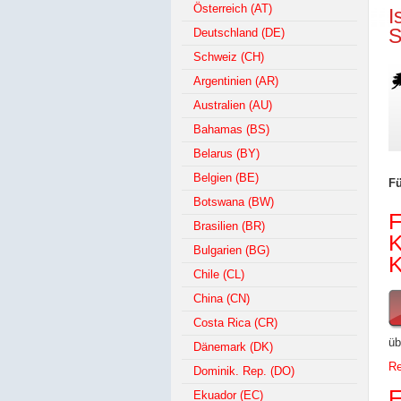
Österreich (AT)
I
S
Deutschland (DE)
Schweiz (CH)
Argentinien (AR)
Australien (AU)
Bahamas (BS)
Belarus (BY)
Belgien (BE)
Fü
Botswana (BW)
F
Brasilien (BR)
K
Bulgarien (BG)
K
Chile (CL)
China (CN)
Costa Rica (CR)
üb
Dänemark (DK)
Re
Dominik. Rep. (DO)
F
Ekuador (EC)