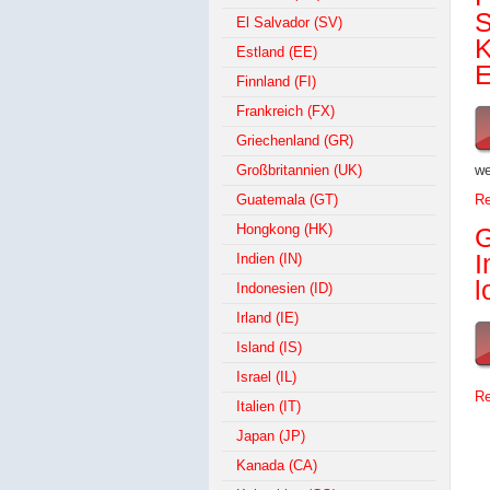
S
El Salvador (SV)
K
Estland (EE)
E
Finnland (FI)
Frankreich (FX)
Griechenland (GR)
Großbritannien (UK)
we
Guatemala (GT)
Re
Hongkong (HK)
G
I
Indien (IN)
l
Indonesien (ID)
Irland (IE)
Island (IS)
Israel (IL)
Re
Italien (IT)
Japan (JP)
Kanada (CA)