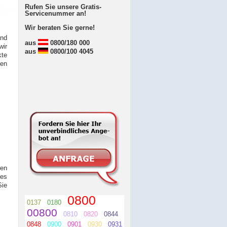
Rufen Sie unsere Gratis-
Servicenummer an!
Wir beraten Sie gerne!
nd
aus
0800/180 000
wir
aus
0800/100 4045
kte
men
ren
es
Sie
0800
0137
0180
00800
0810
0820
0844
0848
0900
0901
0930
0931