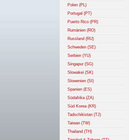
Polen (PL)
Portugal (PT)
Puerto Rico (PR)
Rumänien (RO)
Russland (RU)
Schweden (SE)
Serbien (YU)
Singapur (SG)
Slowakei (SK)
Slowenien (SI)
Spanien (ES)
Südafrika (ZA)
Süd Korea (KR)
Tadschikistan (TJ)
Taiwan (TW)
Thailand (TH)
Trinidad & Tobago (TT)