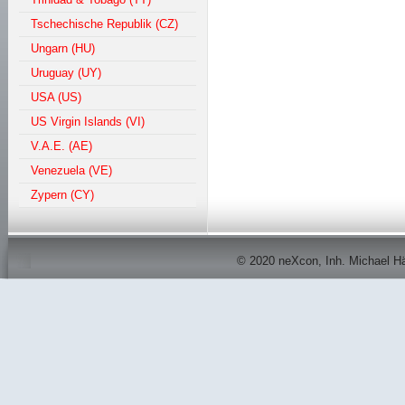
Tschechische Republik (CZ)
Ungarn (HU)
Uruguay (UY)
USA (US)
US Virgin Islands (VI)
V.A.E. (AE)
Venezuela (VE)
Zypern (CY)
© 2020 neXcon, Inh. Michael Här