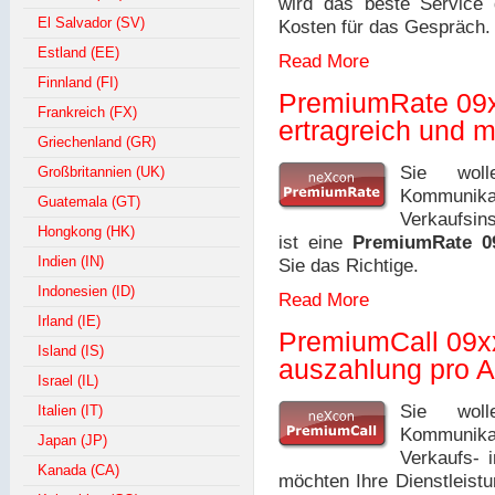
wird das beste Service 
El Salvador (SV)
Kosten für das Gespräch.
Estland (EE)
Read More
Finnland (FI)
PremiumRate 09
Frankreich (FX)
ertragreich und 
Griechenland (GR)
Sie woll
Großbritannien (UK)
Kommunik
Guatemala (GT)
Verkaufsin
Hongkong (HK)
ist eine
PremiumRate 0
Indien (IN)
Sie das Richtige.
Indonesien (ID)
Read More
Irland (IE)
PremiumCall 09x
Island (IS)
auszahlung pro A
Israel (IL)
Sie woll
Italien (IT)
Kommunik
Japan (JP)
Verkaufs- 
Kanada (CA)
möchten Ihre Dienstleist