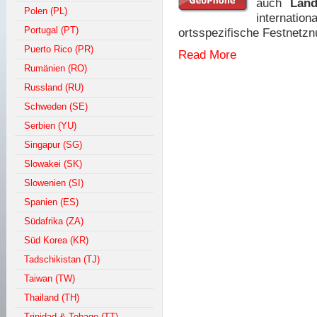
auch
Lan
Polen (PL)
internat
Portugal (PT)
ortsspezifische Festnetz
Puerto Rico (PR)
Read More
Rumänien (RO)
Russland (RU)
Schweden (SE)
Serbien (YU)
Singapur (SG)
Slowakei (SK)
Slowenien (SI)
Spanien (ES)
Südafrika (ZA)
Süd Korea (KR)
Tadschikistan (TJ)
Taiwan (TW)
Thailand (TH)
Trinidad & Tobago (TT)